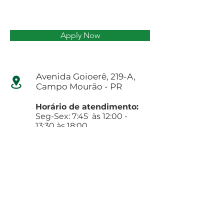
Apply Now
Avenida Goioerê, 219-A,
Campo Mourão - PR
Horário de atendimento:
Seg-Sex: 7:45 às 12:00 -
13:30 às 18:00
Contatos
(44) 3523-9098
(44)99969-0020
contato@acquasollus.com.br
recepcao@aquasollus.com.br